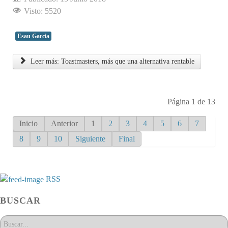
Visto: 5520
Esau Garcia
Leer más: Toastmasters, más que una alternativa rentable
Página 1 de 13
Inicio
Anterior
1
2
3
4
5
6
7
8
9
10
Siguiente
Final
RSS
BUSCAR
Buscar