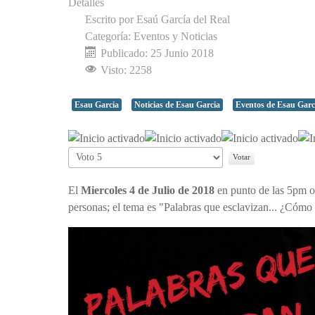
Detalles
Escrito por
Esaú García del Real
Categoría:
Eventos y Noticias
Publicado: 25 Junio 2018
Visto: 2258
Esau Garcia
Noticias de Esau Garcia
Eventos de Esau Garc
Ratio:
5
/
5
Por
favor,
vote
El
Miercoles 4 de Julio de 2018
en punto de las 5pm o
personas; el tema es "Palabras que esclavizan... ¿Cómo l