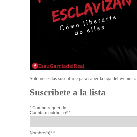
Solo necesitas suscribirte para saber la liga del webinar.
Suscribete a la lista
*
Campo requerido
Cuenta electrónica*
*
Nombre(s)*
*