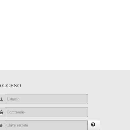
ACCESO
Usuario
Contraseña
Clave secreta